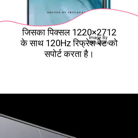
PHOTOS BY INSTAGRAM
जिसका पिक्सल 1220×2712
Image By
के साथ 120Hz रिफ्रेश रेट को
Instagram
सपोर्ट करता है।