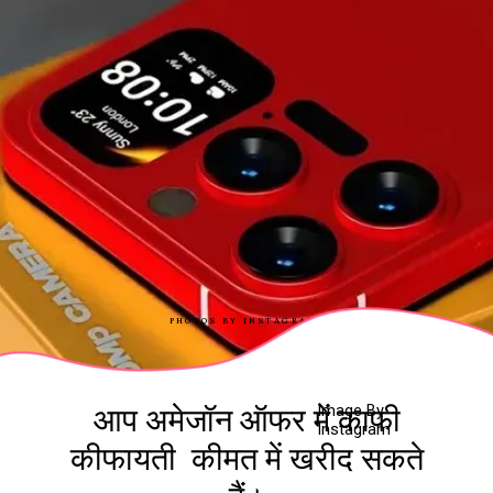
PHOTOS BY INSTAGRAM
Image By
आप अमेजॉन ऑफर में काफी
Instagram
कीफायती कीमत में खरीद सकते